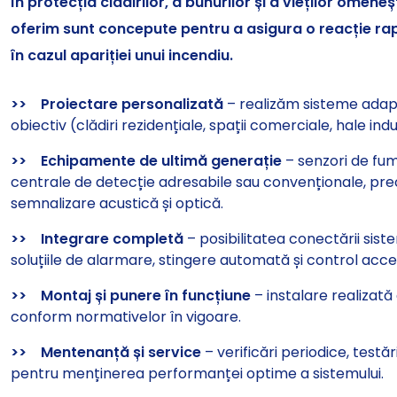
în protecția clădirilor, a bunurilor și a vieților omeneșt
oferim sunt concepute pentru a asigura o reacție rapi
în cazul apariției unui incendiu.
>>
Proiectare personalizată
– realizăm sisteme adapta
obiectiv (clădiri rezidențiale, spații comerciale, hale indus
>>
Echipamente de ultimă generație
– senzori de fum
centrale de detecție adresabile sau convenționale, prec
semnalizare acustică și optică.
>>
Integrare completă
– posibilitatea conectării sist
soluțiile de alarmare, stingere automată și control acce
>>
Montaj și punere în funcțiune
– instalare realizată
conform normativelor în vigoare.
>>
Mentenanță și service
– verificări periodice, testări
pentru menținerea performanței optime a sistemului.