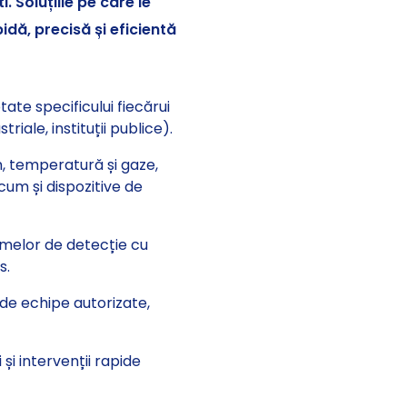
i. Soluțiile pe care le
dă, precisă și eficientă
te specificului fiecărui
triale, instituții publice).
, temperatură și gaze,
um și dispozitive de
emelor de detecție cu
s.
 de echipe autorizate,
 și intervenții rapide