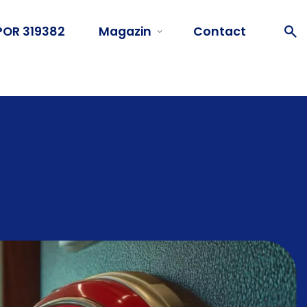
POR 319382
Magazin
Contact