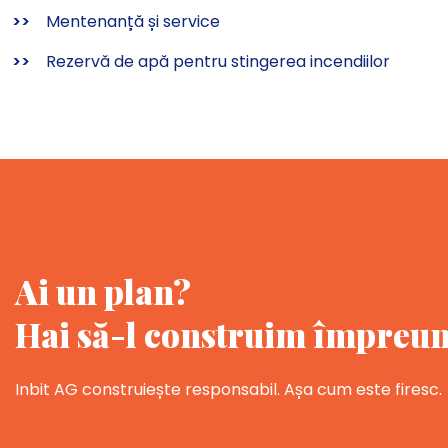
>>
Mentenanță și service
>>
Rezervă de apă pentru stingerea incendiilor
Ai un plan?
Hai să-l construim împreun
Inbit AG construiește responsabil. Așa cum este firesc.