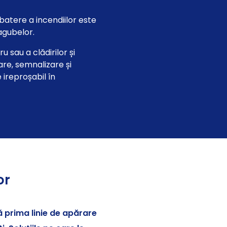
tere a incendiilor este
agubelor.
u sau a clădirilor și
are, semnalizare și
 ireproșabil în
or
ă prima linie de apărare