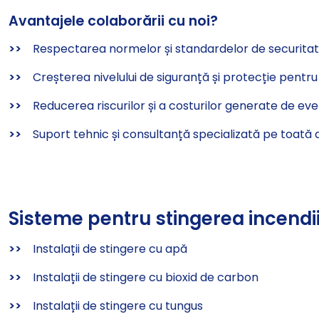
Avantajele colaborării cu noi?
>>
Respectarea normelor și standardelor de securitate
>>
Creșterea nivelului de siguranță și protecție pentr
>>
Reducerea riscurilor și a costurilor generate de ev
>>
Suport tehnic și consultanță specializată pe toată d
Sisteme pentru stingerea incendii
>>
Instalații de stingere cu apă
>>
Instalații de stingere cu bioxid de carbon
>>
Instalații de stingere cu tungus