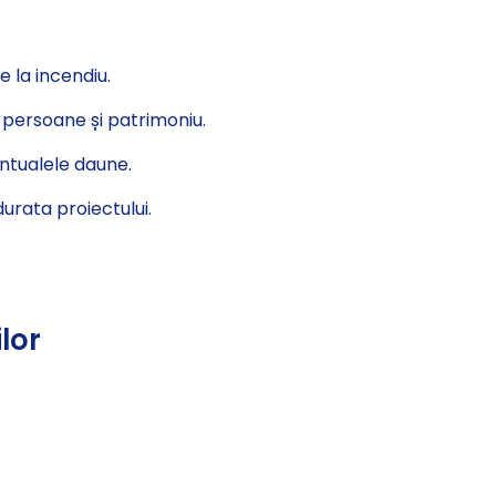
 la incendiu.
u persoane și patrimoniu.
entualele daune.
urata proiectului.
lor