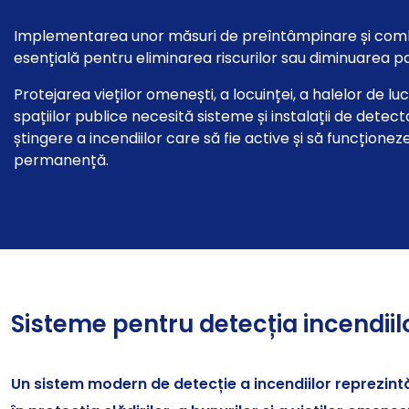
Implementarea unor măsuri de preîntâmpinare și comba
esențială pentru eliminarea riscurilor sau diminuarea p
Protejarea vieților omenești, a locuinței, a halelor de lucr
spațiilor publice necesită sisteme și instalații de detect
știngere a incendiilor care să fie active și să funcționeze
permanență.
Sisteme pentru detecția incendiil
Un sistem modern de detecție a incendiilor reprezint