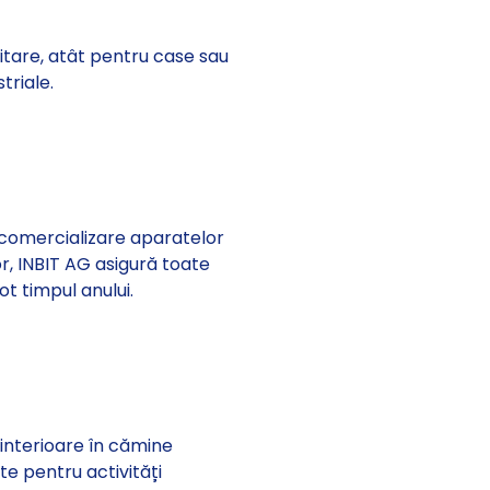
nitare, atât pentru case sau
triale.
 comercializare aparatelor
or, INBIT AG asigură toate
t timpul anului.
 interioare în cămine
ite pentru activități