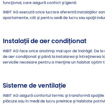
funcțional, care asigură confort și igienă.
INBIT AG execută orice lucrare aferentă instalațiilor sa
apartamente, cât și pentru sedii de lucru sau spații indus
Instalații de aer condiționat
INBIT AG face orice anotimp mai ușor de îndrăgit. De la
de aer condiționat și până la instalarea și întreținerea l
serviciile necesare pentru a menține un habitat optim to
Sisteme de ventilație
INBIT AG asigură confortul termic și transformă spațiile
plăcute sau în medii de lucru prielnice și habitate potriv