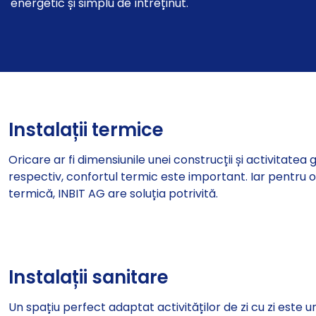
energetic și simplu de întreținut.
Instalații termice
Oricare ar fi dimensiunile unei construcții și activitatea 
respectiv, confortul termic este important. Iar pentru or
termică, INBIT AG are soluția potrivită.
Instalații sanitare
Un spațiu perfect adaptat activităților de zi cu zi este 