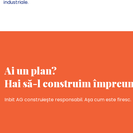
industriale.
Ai un plan?
Hai să-l construim împreun
Inbit AG construiește responsabil. Așa cum este firesc.