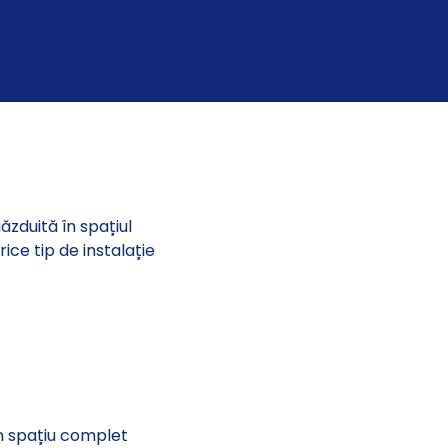
găzduită în spațiul
ice tip de instalație
un spațiu complet