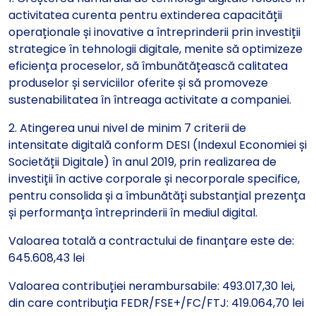
activitatea curenta pentru extinderea capacității
operaționale și inovative a întreprinderii prin investiții
strategice în tehnologii digitale, menite să optimizeze
eficiența proceselor, să îmbunătățească calitatea
produselor și serviciilor oferite și să promoveze
sustenabilitatea în întreaga activitate a companiei.
2. Atingerea unui nivel de minim 7 criterii de
intensitate digitală conform DESI (Indexul Economiei și
Societății Digitale) în anul 2019, prin realizarea de
investiții în active corporale și necorporale specifice,
pentru consolida și a îmbunătăți substanțial prezența
și performanța întreprinderii în mediul digital.
Valoarea totală a contractului de finanțare este de:
645.608,43 lei
Valoarea contribuției nerambursabile: 493.017,30 lei,
din care contribuția FEDR/FSE+/FC/FTJ: 419.064,70 lei