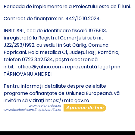
Perioada de implementare a Proiectului este de 11 luni.
Contract de finanțare: nr. 442/10.10.2024.
INBIT SRL, cod de identificare fiscală 1978913,
înregistrată la Registrul Comerțului sub nr.
J22/293/1992, cu sediul în Sat Cârlig, Comuna
Popricani, Hala metalică C1, Județul Iași, România,
telefon 0723.342.534, poștă electronică:
inbit_office@yahoo.com, reprezentată legal prin
TÂRNOVANU ANDREI.
Pentru informații detaliate despre celelalte
programe cofinanțate de Uniunea Europeană, vă
invităm să vizitați
https://mfe.gov.ro